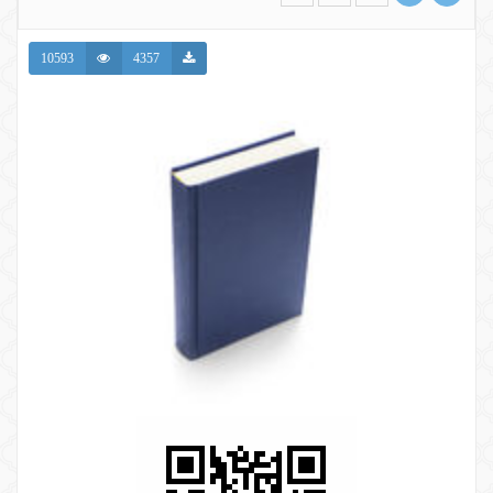
10593
4357