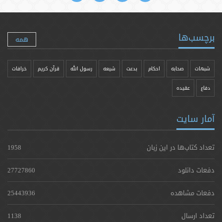
برچسب‌ها
همه
شبهات
صحابه
احکام
بدعت
شیعه
رسول الله
قرآن کریم
خرافات
دفاع
عقیده
آمار سایت
تعداد کتاب‌ها در این زبان
1958
دفعات دانلود
27727860
دفعات مشاهده
25443936
تعداد ارسال
1138