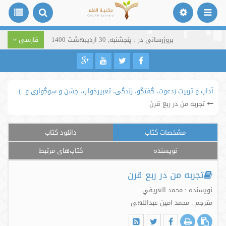
بروزرسانی در : پنجشنبه, 30 اردیبهشت 1400
فارسی
آداب و تربیت (دعوت، گفتگو، زندگی، تعبیرخواب، جشن و سوگواری و...)
تجربه من در ربع قرن
مشخصات کتاب
دانلود کتاب
نویسنده
کتاب‌های مرتبط
تجربه من در ربع قرن
نویسنده : محمد العريفي
مترجم : محمد امین عبداللهی