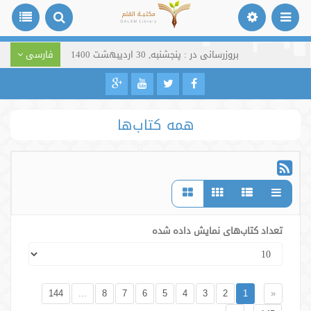
بروزرسانی در : پنجشنبه, 30 اردیبهشت 1400
فارسی
همه کتاب‌ها
تعداد کتاب‌های نمایش داده شده
144
...
8
7
6
5
4
3
2
1
«