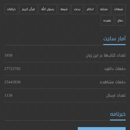
شبهات
صحابه
احکام
بدعت
شیعه
رسول الله
قرآن کریم
خرافات
دفاع
عقیده
آمار سایت
تعداد کتاب‌ها در این زبان
1958
دفعات دانلود
27723792
دفعات مشاهده
25443936
تعداد ارسال
1138
خبرنامه