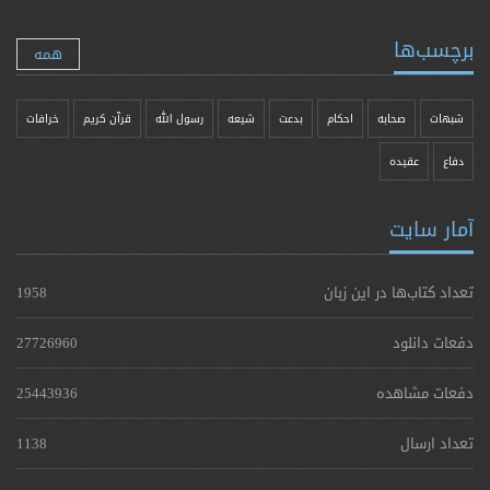
برچسب‌ها
همه
شبهات
صحابه
احکام
بدعت
شیعه
رسول الله
قرآن کریم
خرافات
دفاع
عقیده
آمار سایت
تعداد کتاب‌ها در این زبان
1958
دفعات دانلود
27726960
دفعات مشاهده
25443936
تعداد ارسال
1138