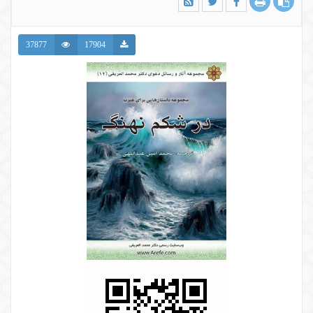
37877
17904